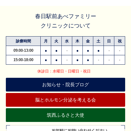
春日駅前あべファミリー
クリニックについて
診療時間
月
火
水
木
金
土
日
祝
09:00-13:00
●
●
-
●
●
●
-
-
15:00-18:00
●
●
-
●
●
-
-
-
休診日：水曜日・日曜日・祝日
お知らせ・院長ブログ
脳とホルモン分泌を考える会
筑西ふるさと大使