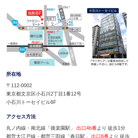
所在地
〒112-0002
東京都文京区小石川2丁目1番12号
小石川トーセイビル6F
アクセス方法
丸ノ内線・南北線「後楽園駅」
出口4b番
より 徒歩1分
都営大江戸線・都営三田線「春日駅」
出口6番
より 徒歩