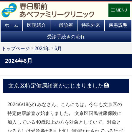
MENU
ホーム
医院紹介
一般診療
特殊外来
疾患説明
受診手続きの流れ
トップページ
2024年
6
月
2024年6月
文京区特定健康診査がはじまりました🏥
2024/6/18(火) みなさん、こんにちは。今年も文京区の
特定健康診査が始まりました。 文京区国民健康保険に
加入している40歳以上の方を対象としていて、対象と
なる方には受診券が6月上旬に個別送付されているはず