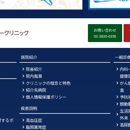
お問い合わせ
03-3830-0395
医院紹介
一般診
院長紹介
内科
院内風景
健康
クリニックの理念と特色
がん
紹介先病院
査
個人情報保護ポリシー
予防
頚動
疾患説明
生活
外来
対するボ
高血圧症
高尿
脂質異常症