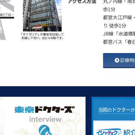
アクセス方法
丸ノ内線・南
歩1分
都営大江戸線
り 徒歩1分
JR線「水道橋
都営バス「春
診療時