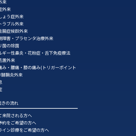
外来
2021年3月
症外来
2021年2月
しょう症外来
トラブル外来
2021年1月
性腸症候群外来
期障害・プラセンタ治療外来
2020年12月
ロリ菌の除菌
2020年11月
ルギー性鼻炎・花粉症・舌下免疫療法
処置外来
2020年10月
痛み・腰痛・膝の痛み(トリガーポイント
2020年9月
)/腱鞘炎外来
息
2020年8月
症
2020年7月
続きの流れ
2020年6月
て来院される方へ
2020年5月
予約をご希望の方へ
2020年4月
ライン診療をご希望の方へ