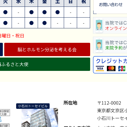
火
水
木
金
土
日
祝
●
-
●
●
●
-
-
●
-
●
●
-
-
-
日曜日・祝日
脳とホルモン分泌を考える会
西ふるさと大使
所在地
〒112-0002
東京都文京区小
小石川トーセイ