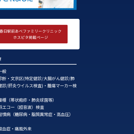
2022年3月
2022年2月
2022年1月
春日駅前あべファミリークリニック
2021年12月
ホスピタ掲載ページ
2021年11月
療
2021年10月
2021年9月
一般
診断・文京区(特定健診/大腸がん健診/肺
2021年8月
健診/肝炎ウイルス検査)・腫瘍マーカー検
2021年7月
接種（帯状疱疹・肺炎球菌等）
2021年6月
脈エコー（超音波）検査
習慣病（糖尿病・脂質異常症・高血圧）
2021年5月
2021年4月
酸血症・痛風外来