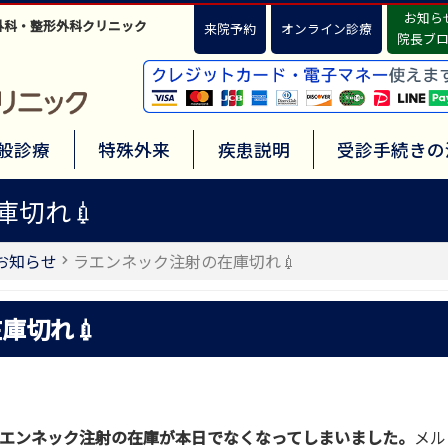
お知ら
外科・整形外科クリニック
来院予約
オンライン診療
院長ブ
般診療
特殊外来
疾患説明
受診手続きの
庫切れ💉
お知らせ
ラエンネック注射の在庫切れ💉
庫切れ💉
エンネック注射の在庫が本日でなくなってしまいました。
メル