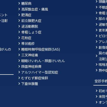
頭痛
糖尿病
不眠
高尿酸血症・痛風
骨粗
メント
肥満症
尿の
ン注射
前立腺肥大症
過敏
過活動膀胱
更年
骨粗しょう症
ピ
花粉症
アレ
帯状疱疹
創傷
腸がんの
睡眠時無呼吸症候群(SAS)
肩の
三叉神経痛
注射
眼瞼けいれん・顔面けいれん
咳喘
顔面神経麻痺
熱中
アルツハイマー型認知症
むずむず脚症候群
受診手
下垂体腺腫
初め
来院
オン