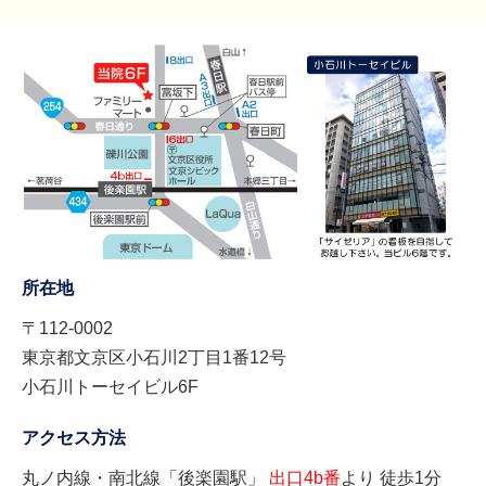
所在地
〒112-0002
東京都文京区小石川2丁目1番12号
小石川トーセイビル6F
アクセス方法
丸ノ内線・南北線「後楽園駅」
出口4b番
より 徒歩1分