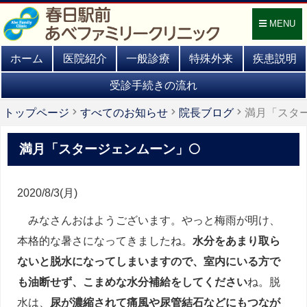
MENU
ホーム
医院紹介
一般診療
特殊外来
疾患説明
受診手続きの流れ
トップページ
すべてのお知らせ
院長ブログ
満月「スター
満月「スタージェンムーン」🌕
2020/8/3(月)
みなさんおはようございます。やっと梅雨が明け、
本格的な暑さになってきましたね。
水分をあまり取ら
ないと脱水になってしまいますので、室内にいる方で
も油断せず、こまめな水分補給をしてください
ね。脱
水は、
尿が濃縮されて痛風や尿管結石などにもつなが