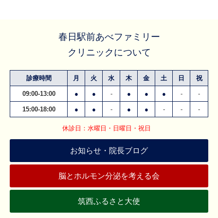
春日駅前あべファミリー
クリニックについて
診療時間
月
火
水
木
金
土
日
祝
09:00-13:00
●
●
-
●
●
●
-
-
15:00-18:00
●
●
-
●
●
-
-
-
休診日：水曜日・日曜日・祝日
お知らせ・院長ブログ
脳とホルモン分泌を考える会
筑西ふるさと大使