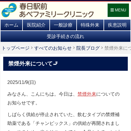
MENU
ホーム
医院紹介
一般診療
特殊外来
疾患説明
受診手続きの流れ
トップページ
すべてのお知らせ
院長ブログ
禁煙外来につ
禁煙外来について🚬
2025/11/9(日)
みなさん、こんにちは。今日は、
禁煙外来
についての
お知らせです。
しばらく供給が停止されていた、飲むタイプの禁煙補
助薬である「チャンピックス」の供給が再開されまし