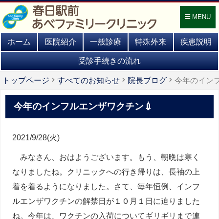
MENU
ホーム
医院紹介
一般診療
特殊外来
疾患説明
受診手続きの流れ
トップページ
すべてのお知らせ
院長ブログ
今年のインフ
今年のインフルエンザワクチン💉
2021/9/28(火)
みなさん、おはようございます。もう、朝晩は寒く
なりましたね。クリニックへの行き帰りは、長袖の上
着を着るようになりました。さて、毎年恒例、インフ
ルエンザワクチンの解禁日が１０月１日に迫りました
ね。今年は、ワクチンの入荷についてギリギリまで連