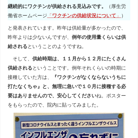
継続的にワクチンが供給される見込みです。
（厚生労
働省ホームページ
「
ワクチンの供給状況について
」
）
と発表されています。昨年は供給量が多かったので、
昨年よりは少ないんですが、
例年の使用量くらいは供
給される
ということのようですね。
そして、
供給時期は、１１月から１２月にたくさん
供給される
ということです。例年それくらいの時期に
接種していた方は、
『ワクチンがなくならないうちに
打たなくちゃ』と、無理に急いで１０月に接種する必
要はありませんので、安心してください
ね。ポスター
をもらったので、院内に貼ってみました。