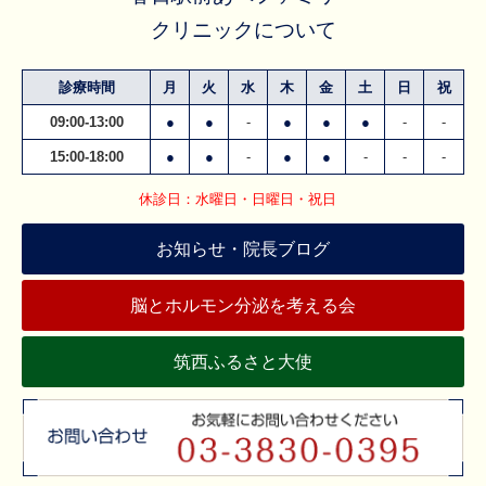
クリニックについて
診療時間
月
火
水
木
金
土
日
祝
09:00-13:00
●
●
-
●
●
●
-
-
15:00-18:00
●
●
-
●
●
-
-
-
休診日：水曜日・日曜日・祝日
お知らせ・院長ブログ
脳とホルモン分泌を考える会
筑西ふるさと大使