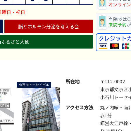
日曜日・祝日
脳とホルモン分泌を考える会
西ふるさと大使
所在地
〒112-0002
東京都文京区小
小石川トーセイ
アクセス方法
丸ノ内線・南
歩1分
都営大江戸線
り 徒歩1分