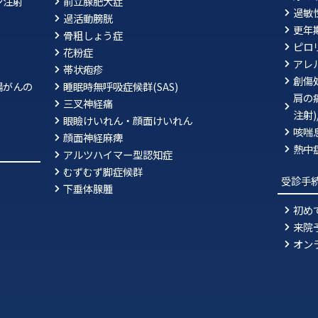
ン注射
前立腺肥大症
過敏
過活動膀胱
更年
骨粗しょう症
ピ
花粉症
アレ
帯状疱疹
創傷
腸がんの
睡眠時無呼吸症候群(SAS)
肩の
三叉神経痛
注射
眼瞼けいれん・顔面けいれん
咳喘
顔面神経麻痺
熱中
アルツハイマー型認知症
むずむず脚症候群
受診手
下垂体腺腫
初め
来院
オン