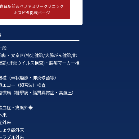
2022年3月
春日駅前あべファミリークリニック
ホスピタ掲載ページ
2022年2月
2022年1月
療
2021年12月
一般
2021年11月
診断・文京区(特定健診/大腸がん健診/肺
2021年10月
健診/肝炎ウイルス検査)・腫瘍マーカー検
2021年9月
接種（帯状疱疹・肺炎球菌等）
2021年8月
脈エコー（超音波）検査
習慣病（糖尿病・脂質異常症・高血圧）
2021年7月
酸血症・痛風外来
2021年6月
外来
2021年5月
症外来
しょう症外来
2021年4月
トラブル外来