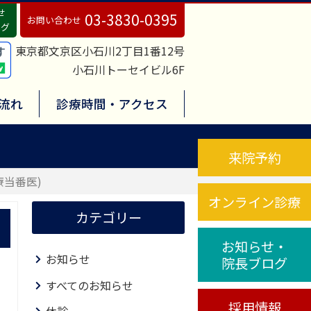
せ
03-3830-0395
お問い合わせ
ログ
東京都文京区小石川2丁目1番12号
小石川トーセイビル6F
流れ
診療時間・アクセス
来院予約
療当番医)
オンライン診療
カテゴリー
お知らせ・
お知らせ
院長ブログ
すべてのお知らせ
採用情報