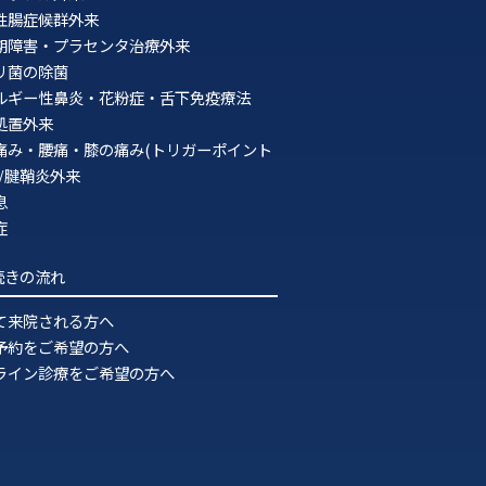
2021年3月
性腸症候群外来
期障害・プラセンタ治療外来
2021年2月
ロリ菌の除菌
2021年1月
ルギー性鼻炎・花粉症・舌下免疫療法
処置外来
2020年12月
痛み・腰痛・膝の痛み(トリガーポイント
)/腱鞘炎外来
2020年11月
息
2020年10月
症
2020年9月
続きの流れ
2020年8月
て来院される方へ
2020年7月
予約をご希望の方へ
ライン診療をご希望の方へ
2020年6月
2020年5月
2020年4月