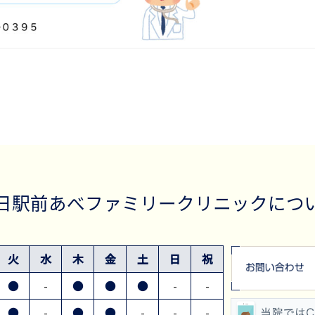
日駅前あべファミリー
クリニックにつ
火
水
木
金
土
日
祝
●
-
●
●
●
-
-
●
-
●
●
-
-
-