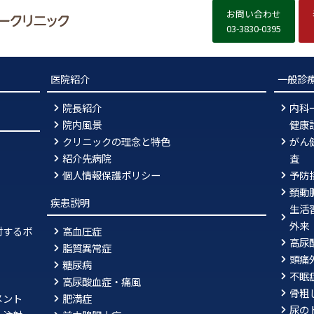
お問い合わせ
03-3830-0395
医院紹介
一般診
院長紹介
内科
院内風景
健康
クリニックの理念と特色
がん
紹介先病院
査
個人情報保護ポリシー
予防
頚動
疾患説明
生活
外来
対するボ
高血圧症
高尿
脂質異常症
頭痛
糖尿病
不眠
高尿酸血症・痛風
骨粗
メント
肥満症
尿の