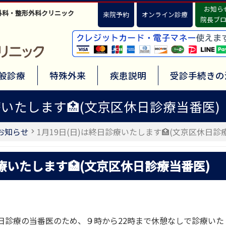
お知ら
外科・整形外科クリニック
来院予約
オンライン診療
院長ブ
般診療
特殊外来
疾患説明
受診手続きの
療いたします🏥(文京区休日診療当番医)
お知らせ
1月19日(日)は終日診療いたします🏥(文京区休日診
診療いたします🏥(文京区休日診療当番医)
日診療の当番医のため、９時から22時まで休憩なしで診療いた